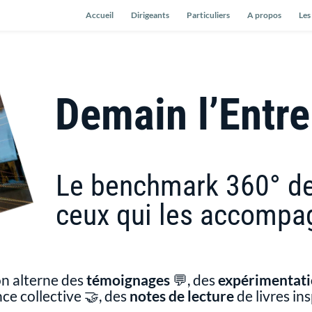
Accueil
Dirigeants
Particuliers
A propos
Les
Demain l’Entre
Le benchmark 360° des
ceux qui les accompa
on alterne des
témoignages
💬, des
expérimentati
nce collective 🤝, des
notes de lecture
de livres in