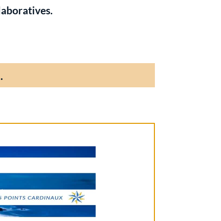
laboratives.
…