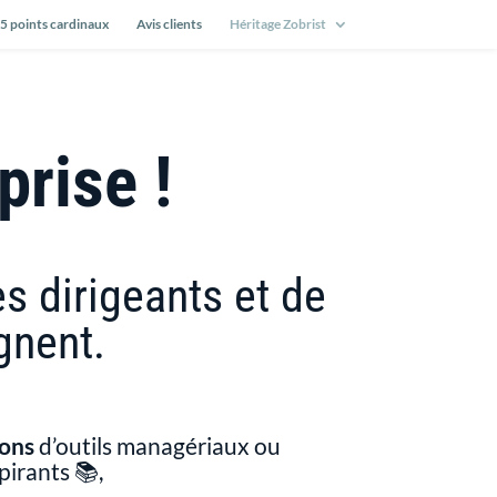
 5 points cardinaux
Avis clients
Héritage Zobrist
prise !
 dirigeants et de
gnent.
ons
d’outils managériaux ou
spirants 📚,