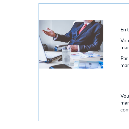
En 
Vou
mani
Par
man
Vou
man
conv