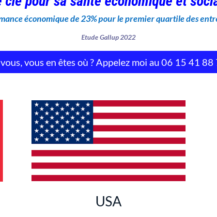
 clé pour sa santé économique et socia
mance économique de 23% pour le premier quartile des entr
Etude Gallup 2022
 vous, vous en êtes où ? Appelez moi au 06 15 41 88
USA