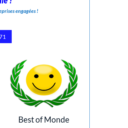
le !
eprises engagées !
 71
Best of Monde