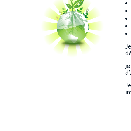
J
dé
je
d’
Je
i