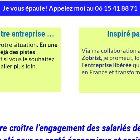
Je vous épaule! Appelez moi au 06 15 41 88 71
re entreprise ...
Inspiré pa
votre situation.
En une
Via ma collaboration 
éjà des pistes
Zobrist
, je promeut, lo
t si vous le souhaitez,
l’
entreprise libérée
qu
ler plus loin.
en France et transfor
ire croître l’engagement des salariés de