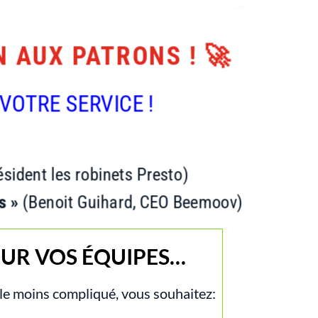
N AUX PATRONS ! 🚀
VOTRE SERVICE !
ésident les robinets Presto)
és »
(Benoit Guihard, CEO Beemoov)
OUR VOS ÉQUIPES…
e moins compliqué, vous souhaitez: