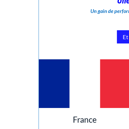
Une
Un gain de perfor
Et
France